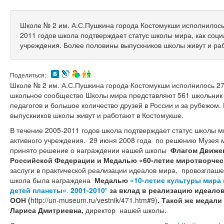
Школе № 2 им. А.С.Пушкина города Костомукши исполнилось 
2011 годов школа подтверждает статус школы мира, как соци
учреждения. Более половины выпускников школы живут и ра
Поделиться:
Школе № 2 им. А.С.Пушкина города Костомукши исполнилось 27
школьное сообщество Школы мира представляют 561 школьник 
педагогов и большое количество друзей в России и за рубежом
выпускников школы живут и работают в Костомукше.
В течение 2005-2011 годов школа подтверждает статус школы м
активного учреждения. 29 июня 2008 года по решению Музея 
принято решение о награждении нашей школы
Флагом Движе
Российской Федерации и Медалью «60-летие миротворче
заслуги в практической реализации идеалов мира, провозглаше
школа была награждена
Медалью
«10-летие культуры мира 
детей планеты»
.
2001-2010
"
за вклад в реализацию идеало
ООН (
http://un-museum.ru/vestnik/471.htm#9)
. Такой же медали
Лариса Дмитриевна
,
директор нашей школы.