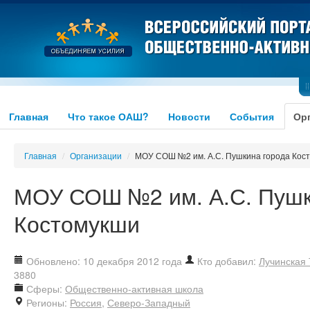
Главная
Что такое ОАШ?
Новости
События
Ор
Главная
/
Организации
/
МОУ СОШ №2 им. А.С. Пушкина города Кос
МОУ СОШ №2 им. А.С. Пушк
Костомукши
Обновлено: 10 декабря 2012 года
Кто добавил:
Лучинская 
3880
Сферы:
Общественно-активная школа
Регионы:
Россия
,
Северо-Западный