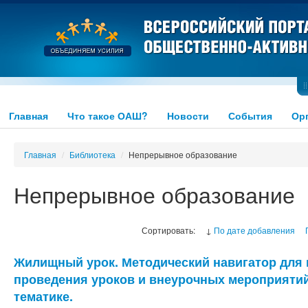
Главная
Что такое ОАШ?
Новости
События
Ор
Главная
/
Библиотека
/
Непрерывное образование
Непрерывное образование
Сортировать:
↓
По дате добавления
Жилищный урок. Методический навигатор для 
проведения уроков и внеурочных мероприяти
тематике.