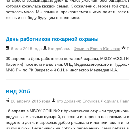
которая коснулась каждой семьи. К сожалению, героев той стр
осталось мало. Мы помним, преклоняемся и чтим память всех 
жизнь и свободу будущим поколениям.
День работников пожарной охраны
6 мая 2015 года
Кто добавил:
Фомина Елена Юрьевна
П
30 апреля, в День работников пожарной охраны, МКОУ «СОШ №
Карелия) посетили начальник ОНД Медвежьегорского и Пудожск
МЧС РФ по РК Закревский С.Н. и инспектор Медведев И.А.
ВНД 2015
26 апреля 2015 года
Кто добавил:
Елсукова Людмила Пав
18 апреля в МБОУ СОШ №2 г.Архангельска открыли традицио
радужных мыльных пузырей, весело и интересно познакомили 
неделю и дети, и взрослые добро рисовали и лепили, шили и п
из рук в руки. Веселились на добрых переменках, сами ребята в