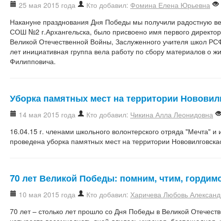
25 мая 2015 года
Кто добавил:
Фомина Елена Юрьевна
Накануне празднования Дня Победы мы получили радостную в
СОШ №2 г.Архангельска, было присвоено имя первого директора
Великой Отечественной Войны, Заслуженного учителя школ РС
лет инициативная группа вела работу по сбору материалов о ж
Филипповича.
Уборка памятных мест на территории Нововил
14 мая 2015 года
Кто добавил:
Чикина Алла Леонидовна
16.04.15 г. членами школьного волонтерского отряда "Мечта" и
проведена уборка памятных мест на территории Нововилговска
70 лет Великой Победы: помним, чтим, гордим
10 мая 2015 года
Кто добавил:
Харичева Любовь Александ
70 лет – столько лет прошло со Дня Победы в Великой Отечест
четыреста восемнадцать дней длилась ужасная, беспощадная, 