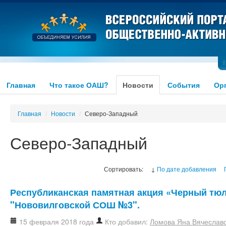
Главная
Что такое ОАШ?
Новости
События
Ор
Главная
/
Новости
/
Северо-Западный
Северо-Западный
Сортировать:
↓
По дате добавления
Республиканская памятная акция «Черный тю
"Нововилговской СОШ №3".
15 февраля 2018 года
Кто добавил:
Ломова Яна Вячеслав