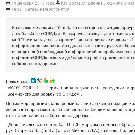
14 декабря 2013 года
Кто добавил:
Бабина Людмила Миха
Темы:
Сетевые мероприятия
Классные коллектива 1б, и 8а классов провели акцию, приу
дню борьбы со СПИДом. Развернув активную деятельность 
моб "Начинаем день с зарядки" пропагандировали здоровый 
информационные листовки сделанные своими руками обесп
их родителей необходимой информацией по проблеме расп
инфекции/СПИДа, своими действиями ребята развивали отве
собственное здоровье.
Поделиться:
МАОУ "СОШ " 1" г. Перми приняла участие в проведении мер
Всемирного дня борьбы со СПИДом.
.
Целью мероприятия стало формирование активной позиции мо
здорового образа жизни, обеспечение необходимой информаци
ответственности за собственное здоровье.
День начался с флеш-моба. В 7.30 у крыльца школы собрались
рук. Старкова В.Е.) и 8 а (кл. рук.Михеева Л.А.) классов. Под р