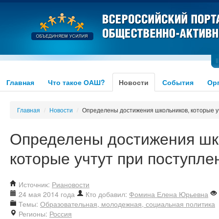
Главная
Что такое ОАШ?
Новости
События
Ор
Главная
/
Новости
/
Определены достижения школьников, которые уч
Определены достижения шк
которые учтут при поступле
Источник:
Риановости
24 мая 2014 года
Кто добавил:
Фомина Елена Юрьевна
Темы:
Образовательная, молодежная, социальная политика
Регионы:
Россия