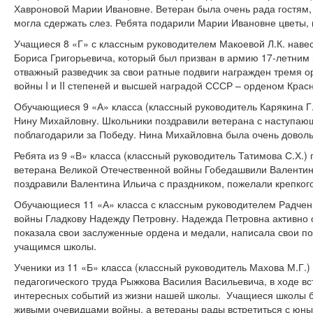
Хавроновой Марии Ивановне. Ветеран была очень рада гостям,
могла сдержать слез. Ребята подарили Марии Ивановне цветы, 
Учащиеся 8 «Г» с классным руководителем Макоевой Л.К. наве
Бориса Григорьевича, который был призван в армию 17-летним
отважный разведчик за свои ратные подвиги награжден тремя 
войны I и II степеней и высшей наградой СССР – орденом Крас
Обучающиеся 9 «А» класса (классный руководитель Карякина Г
Нину Михайловну. Школьники поздравили ветерана с наступаю
поблагодарили за Победу. Нина Михайловна была очень довольн
Ребята из 9 «В» класса (классный руководитель Татимова С.Х.) 
ветерана Великой Отечественной войны Гобедашвили Валентин
поздравили Валентина Ильича с праздником, пожелали крепкого
Обучающиеся 11 «А» класса с классным руководителем Радченк
войны Гладкову Надежду Петровну. Надежда Петровна активно
показала свои заслуженные ордена и медали, написала свои п
учащимся школы.
Ученики из 11 «Б» класса (классный руководитель Махова М.Г.)
педагогического труда Рыжкова Василия Васильевича, в ходе вс
интересных событий из жизни нашей школы. Учащиеся школы 
живыми очевидцами войны, а ветераны рады встретиться с юны