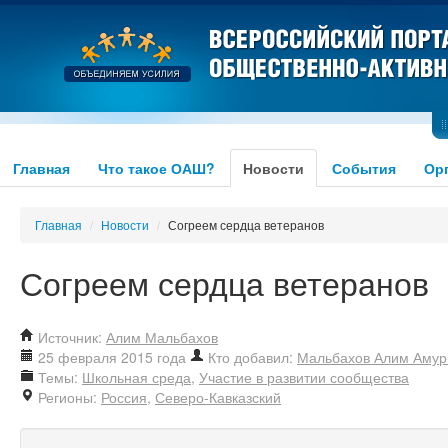
Главная
Что такое ОАШ?
Новости
События
Ор
Главная
/
Новости
/
Согреем сердца ветеранов
Согреем сердца ветеранов
Источник:
Алим Мальбахов
25 февраля 2015 года
Кто добавил:
Мальбахов Алим Амур
Темы:
Школьная среда
,
Участие в развитии сообщества
Регионы:
Россия
,
Северо-Кавказский