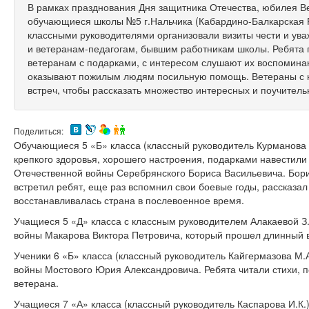
В рамках празднования Дня защитника Отечества, юбилея 
обучающиеся школы №5 г.Нальчика (Кабардино-Балкарская Р
классными руководителями организовали визиты чести и ув
и ветеранам-педагогам, бывшим работникам школы. Ребята п
ветеранам с подарками, с интересом слушают их воспоминан
оказывают пожилым людям посильную помощь. Ветераны с н
встреч, чтобы рассказать множество интересных и поучитель
Поделиться:
Обучающиеся 5 «Б» класса (классный руководитель Курманова 
крепкого здоровья, хорошего настроения, подарками навестили
Отечественной войны Серебрянского Бориса Васильевича. Бори
встретил ребят, еще раз вспомнил свои боевые годы, рассказал 
восстанавливалась страна в послевоенное время.
Учащиеся 5 «Д» класса с классным руководителем Алакаевой З.
войны Макарова Виктора Петровича, который прошел длинный 
Ученики 6 «Б» класса (классный руководитель Кайгермазова М.
войны Мостового Юрия Александровича. Ребята читали стихи, 
ветерана.
Учащиеся 7 «А» класса (классный руководитель Каспарова И.К.)