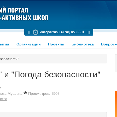
ытия
Организации
Проекты
Библиотека
Вопрос-
езопасности"
" и "Погода безопасности"
Р
мета Мусавна
Просмотров: 1506
ства