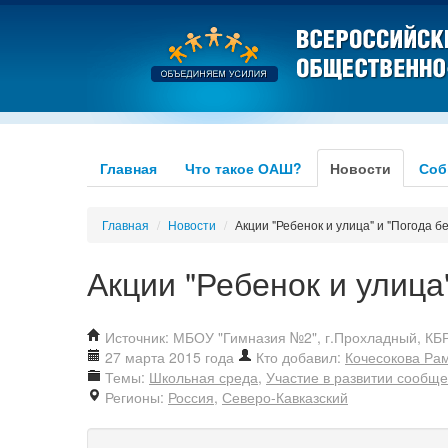
Главная
Что такое ОАШ?
Новости
Соб
Главная
/
Новости
/
Акции "Ребенок и улица" и "Погода б
Акции "Ребенок и улица
Источник: МБОУ "Гимназия №2", г.Прохладный, КБ
27 марта 2015 года
Кто добавил:
Кочесокова Ра
Темы:
Школьная среда
,
Участие в развитии сообще
Регионы:
Россия
,
Северо-Кавказский