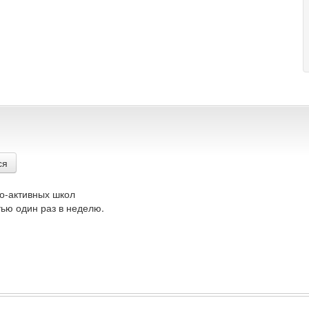
ся
о-активных школ
ью один раз в неделю.