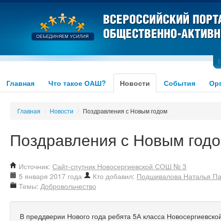
Главная
Что такое ОАШ?
Новости
События
Ор
Главная
/
Новости
/
Поздравления с Новым годом
Поздравления с Новым год
Источник:
Сайт-спутник Новосергиевской СОШ № 3
5 января 2017 года
Кто добавил:
Подшивалова Наталья П
Темы:
Добровольчество
В преддверии Нового года ребята 5А класса Новосергиевск