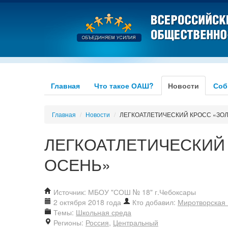
Главная
Что такое ОАШ?
Новости
Соб
Главная
/
Новости
/
ЛЕГКОАТЛЕТИЧЕСКИЙ КРОСС «ЗО
ЛЕГКОАТЛЕТИЧЕСКИЙ
ОСЕНЬ»
Источник: МБОУ "СОШ № 18" г.Чебоксары
2 октября 2018 года
Кто добавил:
Миротворская
Темы:
Школьная среда
Регионы:
Россия
,
Центральный