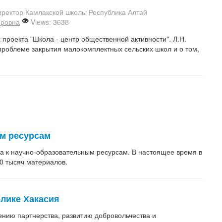
директор Камлакской школы Республика Алтай
оровна
Views: 3638
 проекта "Школа - центр общественной активности". Л.Н.
проблеме закрытия малокомплектных сельских школ и о том,
ым ресурсам
а к научно-образовательным ресурсам. В настоящее время в
0 тысяч материалов.
лике Хакасия
ению партнерства, развитию добровольчества и