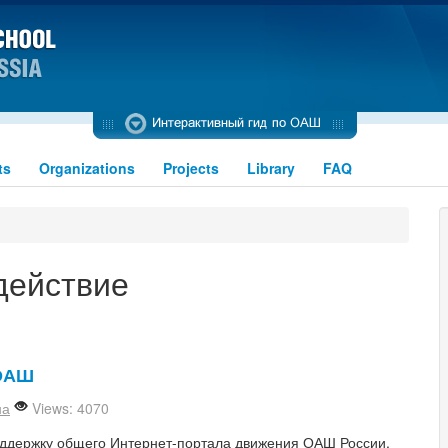
ts
Organizations
Projects
Library
FAQ
действие
 ОАШ
на
Views: 4070
оддержку общего Интернет-портала движения ОАШ России.