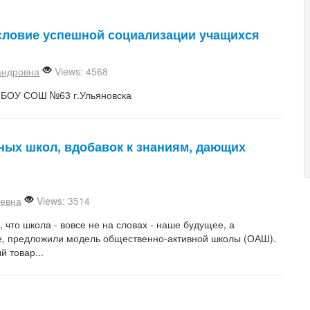
словие успешной социализации учащихся
андровна
Views: 4568
МБОУ СОШ №63 г.Ульяновска
ных школ, вдобавок к знаниям, дающих
евна
Views: 3514
то школа - вовсе не на словах - наше будущее, а
, предложили модель общественно-активной школы (ОАШ).
 товар...