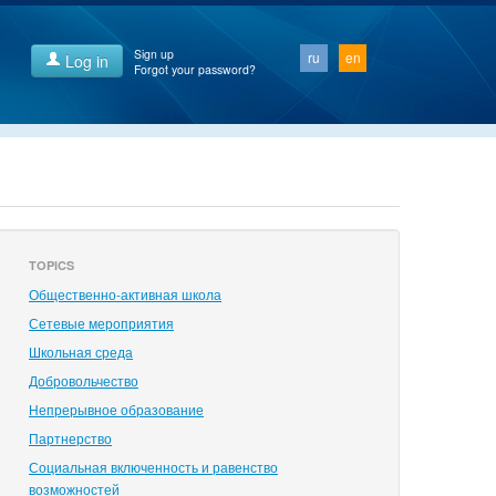
Sign up
ru
en
Log in
Forgot your password?
TOPICS
Общественно-активная школа
Сетевые мероприятия
Школьная среда
Добровольчество
Непрерывное образование
Партнерство
Социальная включенность и равенство
возможностей