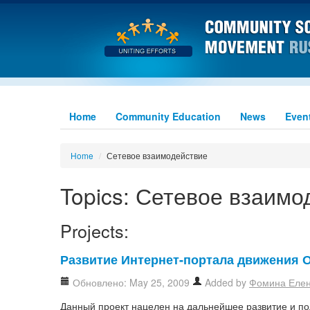
Home
Community Education
News
Even
Home
/
Сетевое взаимодействие
Topics: Сетевое взаимо
Projects:
Развитие Интернет-портала движения
Обновлено: May 25, 2009
Added by
Фомина Еле
Данный проект нацелен на дальнейшее развитие и п