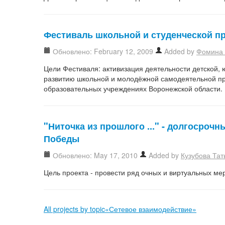
Фестиваль школьной и студенческой п
Обновлено: February 12, 2009
Added by
Фомина 
Цели Фестиваля: активизация деятельности детской,
развитию школьной и молодёжной самодеятельной пр
образовательных учреждениях Воронежской области.
"Ниточка из прошлого ..." - долгосроч
Победы
Обновлено: May 17, 2010
Added by
Кузубова Тат
Цель проекта - провести ряд очных и виртуальных мер
All projects by topic«Сетевое взаимодействие»