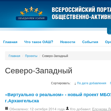
Главная
Что такое ОАШ?
Новости
События
Ор
Главная
/
Проекты
/
Северо-Западный
Северо-Западный
Сортировать:
↓
По дате добавления
«Виртуально о реальном» - новый проект МБ
г.Архангельска
Обновлено: 12 октября 2014 года
Кто добавил:
Елсукова 