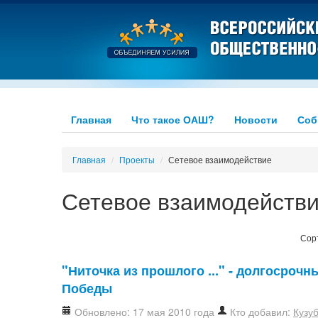
Главная
Что такое ОАШ?
Новости
Соб
Главная
/
Проекты
/
Сетевое взаимодействие
Сетевое взаимодейств
Сор
"Ниточка из прошлого ..." - долгосроч
Победы
Обновлено: 17 мая 2010 года
Кто добавил:
Кузу