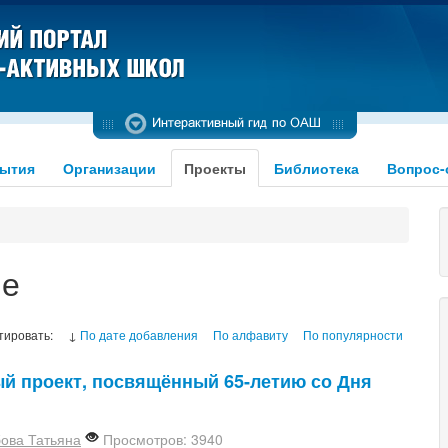
ытия
Организации
Проекты
Библиотека
Вопрос-
ие
тировать:
↓
По дате добавления
По алфавиту
По популярности
ный проект, посвящённый 65-летию со Дня
бова Татьяна
Просмотров: 3940