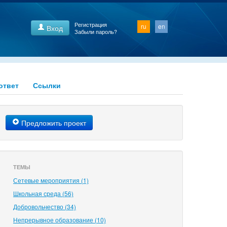
Регистрация
ru
en
Вход
Забыли пароль?
ответ
Ссылки
Предложить проект
ТЕМЫ
Сетевые мероприятия (1)
Школьная среда (56)
Добровольчество (34)
Непрерывное образование (10)