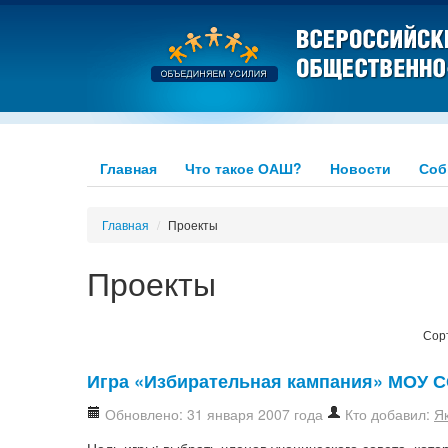
Главная
Что такое ОАШ?
Новости
Соб
Главная
/
Проекты
Проекты
Сор
Игра «Избирательная кампания» МОУ С
Обновлено: 31 января 2007 года
Кто добавил:
Я
Цель игры: выбрать членов ученического совета, кот