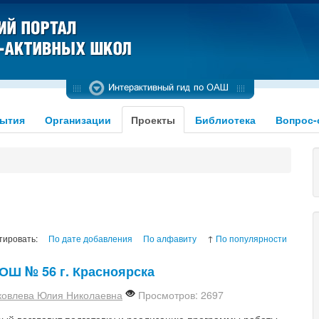
ытия
Организации
Проекты
Библиотека
Вопрос-
тировать:
По дате добавления
По алфавиту
↑
По популярности
ОШ № 56 г. Красноярска
ковлева Юлия Николаевна
Просмотров: 2697
орый возглавит подготовку и реализацию программы работы