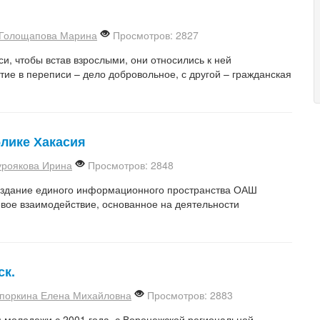
Голощапова Марина
Просмотров: 2827
и, чтобы встав взрослыми, они относились к ней
стие в переписи – дело добровольное, с другой – гражданская
лике Хакасия
уроякова Ирина
Просмотров: 2848
оздание единого информационного пространства ОАШ
евое взаимодействие, основанное на деятельности
ск.
поркина Елена Михайловна
Просмотров: 2883
 молодежи с 2001 года, с Воронежской региональной