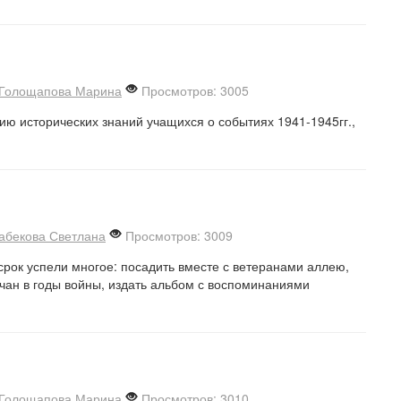
Голощапова Марина
Просмотров: 3005
ю исторических знаний учащихся о событиях 1941-1945гг.,
абекова Светлана
Просмотров: 3009
срок успели многое: посадить вместе с ветеранами аллею,
чан в годы войны, издать альбом с воспоминаниями
Голощапова Марина
Просмотров: 3010