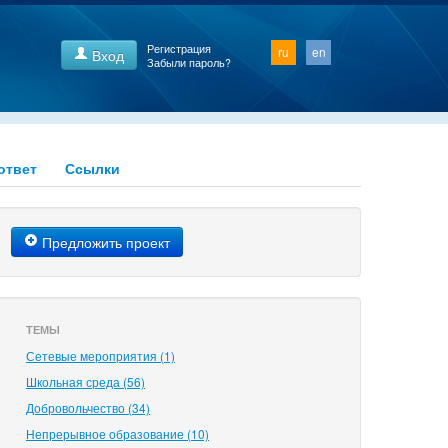
Регистрация
ru
en
Вход
Забыли пароль?
ответ
Ссылки
Предложить проект
ТЕМЫ
Сетевые мероприятия (1)
Школьная среда (56)
Добровольчество (34)
Непрерывное образование (10)