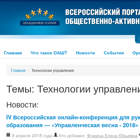
Главная
Что такое ОАШ?
Новости
События
Ор
Главная
/
Технологии управления
Темы: Технологии управлен
Новости:
IV Всероссийская онлайн-конференция для р
образования — «Управленческая весна - 2018»
9 апреля 2018 года
Кто добавил:
Фомина Елена Юрьевна