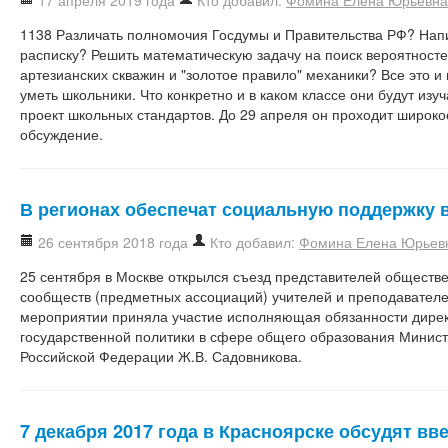
17 апреля 2019 года
Кто добавил:
Фомина Елена Юрьевна
1138 Различать полномочия Госдумы и Правительства РФ? Нап
расписку? Решить математическую задачу на поиск вероятносте
артезианских скважин и "золотое правило" механики? Все это и
уметь школьники. Что конкретно и в каком классе они будут изу
проект школьных стандартов. До 29 апреля он проходит широк
обсуждение.
В регионах обеспечат социальную поддержку 
26 сентября 2018 года
Кто добавил:
Фомина Елена Юрьев
25 сентября в Москве открылся съезд представителей общест
сообществ (предметных ассоциаций) учителей и преподавателе
мероприятии приняла участие исполняющая обязанности дире
государственной политики в сфере общего образования Минис
Российской Федерации Ж.В. Садовникова.
7 декабря 2017 года в Красноярске обсудят в